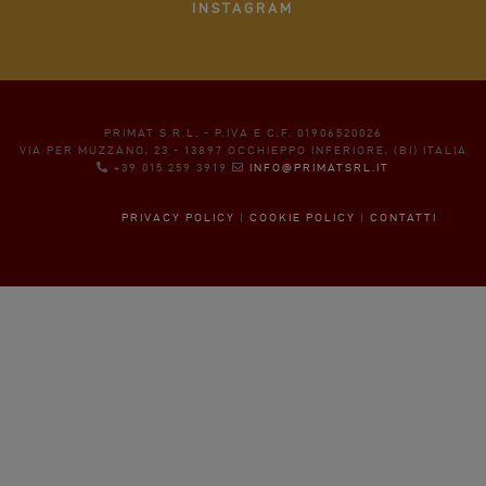
INSTAGRAM
PRIMAT S.R.L. - P.IVA E C.F. 01906520026
VIA PER MUZZANO, 23 - 13897 OCCHIEPPO INFERIORE, (BI) ITALIA
+39 015 259 3919
INFO@PRIMATSRL.IT
PRIVACY POLICY
|
COOKIE POLICY
|
CONTATTI