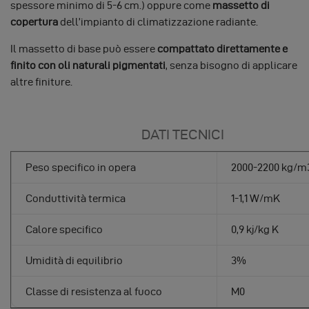
spessore minimo di 5-6 cm.) oppure come
massetto di
copertura
dell’impianto di climatizzazione radiante.
Il massetto di base può essere
compattato direttamente e
finito con oli naturali pigmentati
, senza bisogno di applicare
altre finiture.
DATI TECNICI
Peso specifico in opera
2000-2200 kg/m
Conduttività termica
1-1,1 W/mK
Calore specifico
0,9 kj/kg K
Umidità di equilibrio
3%
Classe di resistenza al fuoco
M0