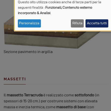
Questo sito utilizza cookies anche di terze parti per le
seguenti finalità :
Funzionali, Contenuto esterno
UTILIZZO
incorporato & Analisi
.
DI
Personalizza
Rifiuta
Accetta tutti
DATI
PERSONALI
E
Sezione pavimento in argilla
COOKIE
MASSETTI
Il
massetto Terracruda
è realizzato come
sottofondo
(in
spessori di 15-20 cm.) per costruire sistemi con elevata
massa e inerzia termica; come
massetto di base
(con