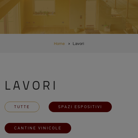
BRICIOLE
Home
Lavori
DI
PANE
LAVORI
TUTTE
SPAZI ESPOSITIVI
CANTINE VINICOLE