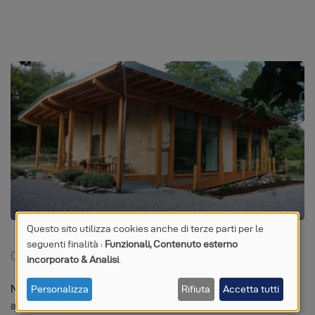
Questo sito utilizza cookies anche di terze parti per le
seguenti finalità :
Funzionali, Contenuto esterno
UTILIZZO
CASEIFICIO DI PAGLIA
incorporato & Analisi
.
DI
Nelle verdi colline dell’alto Varesotto, di fianco ad un
Personalizza
Rifiuta
Accetta tutti
DATI
allevamento di 200 capre che…