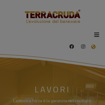
Salta
al
contenuto
principale
facebook
instagram
FAS
FA-
GLO
AME
DRO
TRI
LAVORI
La nostra forza è la garanzia del risultato.